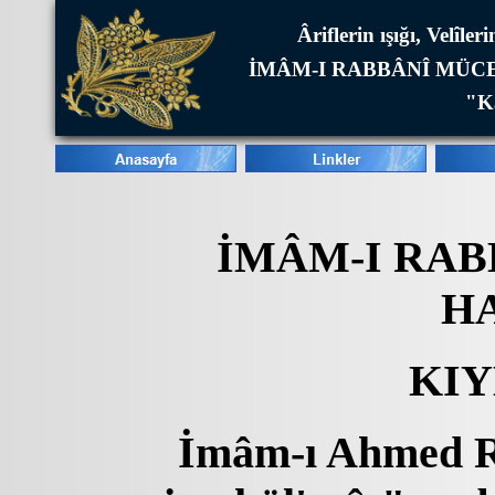
Âriflerin ışığı, Velîl
İMÂM-I RABBÂNÎ MÜCE
"Ka