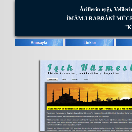
Âriflerin ışığı, Velîl
İMÂM-I RABBÂNÎ MÜCE
"Ka