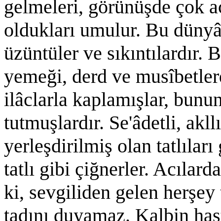
gelmeleri, görünüşde çok ac
oldukları umulur. Bu dünyâ
üzüntüler ve sıkıntılardır. 
yemeği, derd ve musîbetlerdi
ilâclarla kaplamışlar, bunu
tutmuşlardır. Se'âdetli, akll
yerleşdirilmiş olan tatlıları
tatlı gibi çiğnerler. Acılarda
ki, sevgiliden gelen herşey 
tadını duyamaz. Kalbin has