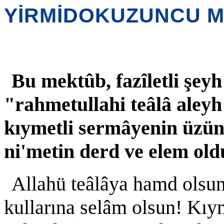
YİRMİDOKUZUNCU 
Bu mektûb, fazîletli şey
"rahmetullahi teâlâ aleyh
kıymetli sermâyenin üzüntü
ni'metin derd ve elem old
Allahü teâlâya hamd olsun
kullarına selâm olsun! Kıym