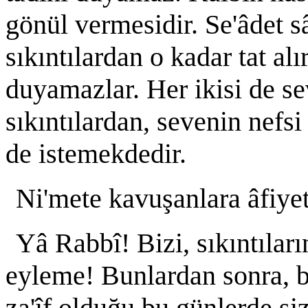
gönül vermesidir. Se'âdet s
sıkıntılardan o kadar tat alır
duyamazlar. Her ikisi de se
sıkıntılardan, sevenin nefsi 
de istemekdedir.
Ni'mete kavuşanlara âfiyet
Yâ Rabbî! Bizi, sıkıntıla
eyleme! Bunlardan sonra, b
za'îf olduğu bu günlerde siz