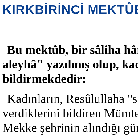
KIRKBİRİNCİ MEKTÛ
Bu mektûb, bir sâliha h
aleyhâ" yazılmış olup, ka
bildirmekdedir:
Kadınların, Resûlullaha "s
verdiklerini bildiren Mümte
Mekke şehrinin alındığı g