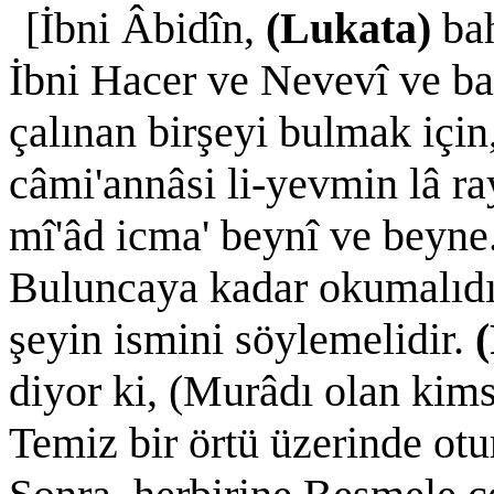
[İbni Âbidîn,
(Lukata)
ba
İbni Hacer ve Nevevî ve baş
çalınan birşeyi bulmak için
câmi'annâsi li-yevmin lâ ray
mî'âd icma' beynî ve beyne.
Buluncaya kadar okumalıdır
şeyin ismini söylemelidir.
(
diyor ki, (Murâdı olan kim
Temiz bir örtü üzerinde otu