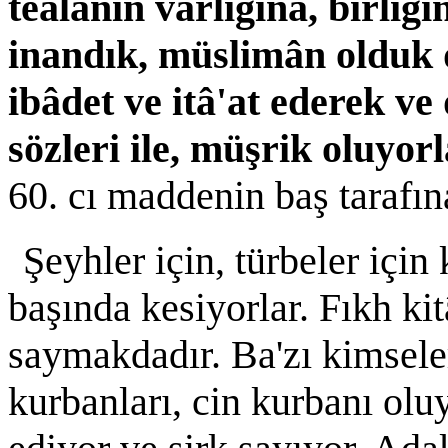
teâlânın varlığına, birliğ
inandık, müslimân olduk 
ibâdet ve itâ'at ederek ve
sözleri ile, müşrik oluyor
60. cı maddenin baş tarafın
Şeyhler için, türbeler içi
başında kesiyorlar. Fıkh kit
saymakdadır. Ba'zı kimseler
kurbanları, cin kurbanı olu