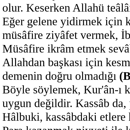
olur. Keserken Allahü teâlâ
Eğer gelene yidirmek için 
müsâfire ziyâfet vermek, İ
Müsâfire ikrâm etmek sevâb
Allahdan başkası için kesme
demenin doğru olmadığı
(
Böyle söylemek, Kur'ân-ı ke
uygun değildir. Kassâb da,
Hâlbuki, kassâbdaki etlere