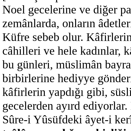
Noel gecelerine ve diğer p
zemânlarda, onların âdetleri
Küfre sebeb olur. Kâfirler
câhilleri ve hele kadınlar, 
bu günleri, müslimân bayram
birbirlerine hediyye gönderi
kâfirlerin yapdığı gibi, süs
gecelerden ayırd ediyorlar. 
Sûre-i Yûsüfdeki âyet-i k