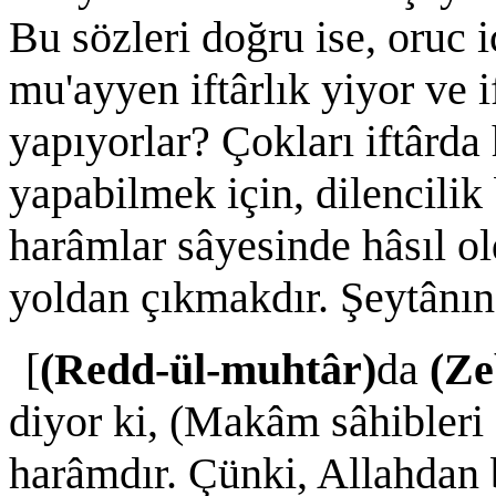
Bu sözleri doğru ise, oruc i
mu'ayyen iftârlık yiyor ve i
yapıyorlar? Çokları iftârda 
yapabilmek için, dilencilik 
harâmlar sâyesinde hâsıl o
yoldan çıkmakdır. Şeytânın
[
(Redd-ül-muhtâr)
da
(Ze
diyor ki, (Makâm sâhibleri
harâmdır. Çünki, Allahdan 