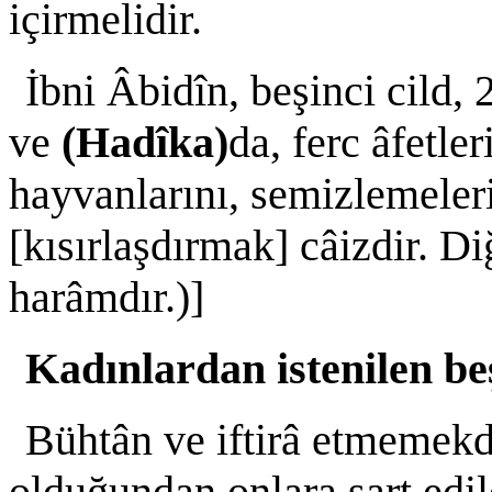
içirmelidir.
İbni Âbidîn, beşinci cild,
ve
(Hadîka)
da, ferc âfetle
hayvanlarını, semizlemeleri
[kısırlaşdırmak] câizdir. Di
harâmdır.)]
Kadınlardan istenilen beş
Bühtân ve iftirâ etmemekd
olduğundan onlara şart edil