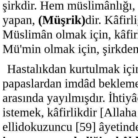
şirkdir. Hem müslimânlığı, 
yapan,
(Müşrik)
dir. Kâfir
Müslimân olmak için, kâfir
Mü'min olmak için, şirkden 
Hastalıkdan kurtulmak için
papaslardan imdâd beklemek
arasında yayılmışdır. İhtiyâ
istemek, kâfirlikdir [Allaha
ellidokuzuncu [59] âyetin