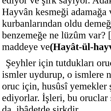
ediyor ve şirk sayıyor. Ada
Hayvân kesmeği adamağa v
kurbanlarından oldu demeğe
benzemeğe ne lüzûm var? [
maddeye ve
(Hayât-ül-hay
Şeyhler için tutdukları oru
ismler uydurup, o ismlere n
oruc için, husûsî yemekler 
ediyorlar. İşleri, bu orucla
da, ibâdetde şirkdir.