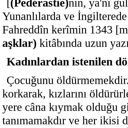
[
(Pedérastie)
nin, ya'nî g
Yunanlılarda ve İngiltered
Fahreddîn kerîmin 1343 [m.
aşklar)
kitâbında uzun yazıl
Kadınlardan istenilen dö
Çocuğunu öldürmemekdir. 
korkarak, kızlarını öldürürl
yere câna kıymak olduğu gi
tanımamakdır ve her ikisi 