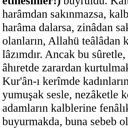
etmesinler!)
buyruldu. Kalb
harâmdan sakınmazsa, kalb
harâma dalarsa, zinâdan sa
olanların, Allahü teâlâdan
lâzımdır. Ancak bu sûretle
âhıretde zarardan kurtulma
Kur'ân-ı kerîmde kadınların
yumuşak sesle, nezâketle k
adamların kalblerine fenâlı
buyurmakda, buna sebeb ol