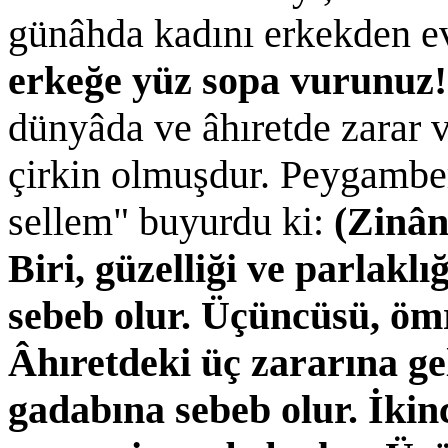
günâhda kadını erkekden e
erkeğe yüz sopa vurunuz!
dünyâda ve âhıretde zarar v
çirkin olmuşdur. Peygamber
sellem" buyurdu ki:
(Zinân
Biri, güzelliği ve parlaklığ
sebeb olur. Üçüncüsü, öm
Âhıretdeki üç zararına ge
gadabına sebeb olur. İkinc