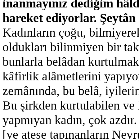
inanmayınız dediğim hâlde,
hareket ediyorlar. Şeytân
Kadınların çoğu, bilmiyere
oldukları bilinmiyen bir t
bunlarla belâdan kurtulmak i
kâfirlik alâmetlerini yapıyo
zemânında, bu belâ, iyileri
Bu şirkden kurtulabilen ve 
yapmıyan kadın, çok azdır.
[ve ateşe tapınanların Nevr