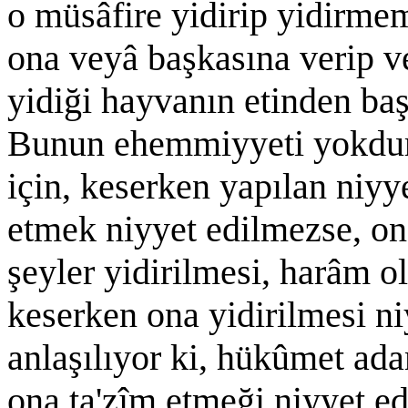
o müsâfire yidirip yidirme
ona veyâ başkasına verip 
yidiği hayvanın etinden başk
Bunun ehemmiyyeti yokdur
için, keserken yapılan niyy
etmek niyyet edilmezse, on
şeyler yidirilmesi, harâm 
keserken ona yidirilmesi n
anlaşılıyor ki, hükûmet ad
ona ta'zîm etmeği niyyet ed