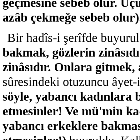
geçmesine sebeb olur. Üç
azâb çekmeğe sebeb olur)
Bir hadîs-i şerîfde buyuru
bakmak, gözlerin zinâsıdı
zinâsıdır. Onlara gitmek, 
sûresindeki otuzuncu âyet
söyle, yabancı kadınlara 
etmesinler! Ve mü'min kad
yabancı erkeklere bakmas