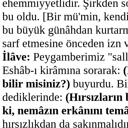
ehemmiyyetlidir. Şirkden so
bu oldu. [Bir mü'min, kend
bu büyük günâhdan kurtarma
sarf etmesine önceden izn v
İlâve:
Peygamberimiz "sall
Eshâb-ı kirâmına sorarak:
bilir misiniz?)
buyurdu. Bi
dediklerinde:
(Hırsızların
ki, nemâzın erkânını te
hırsızlıkdan da sakınmalıd