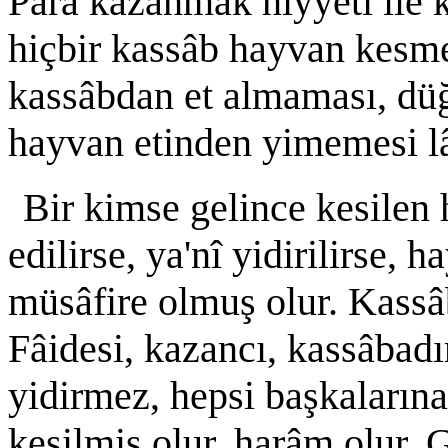
Para kazanmak niyyeti ile 
hiçbir kassâb hayvan kesme
kassâbdan et almaması, düğü
hayvan etinden yimemesi lâ
Bir kimse gelince kesilen
edilirse, ya'nî yidirilirse, 
müsâfire olmuş olur. Kassâb
Fâidesi, kazancı, kassâbadı
yidirmez, hepsi başkalarına
kesilmiş olur, harâm olur. 