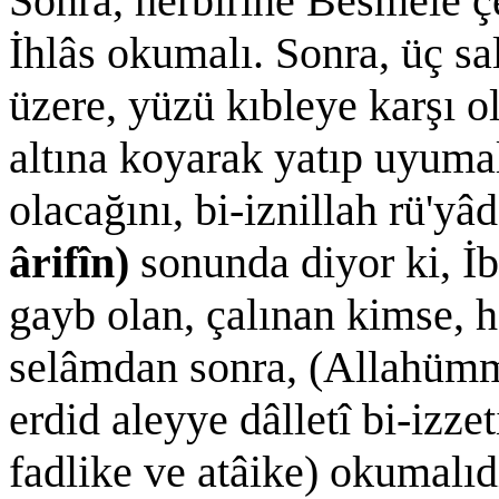
Sonra, herbirine Besmele ç
İhlâs okumalı. Sonra, üç sa
üzere, yüzü kıbleye karşı o
altına koyarak yatıp uyumal
olacağını, bi-iznillah rü'yâ
ârifîn)
sonunda diyor ki, İb
gayb olan, çalınan kimse, h
selâmdan sonra, (Allahümm
erdid aleyye dâlletî bi-izze
fadlike ve atâike) okumalıdı