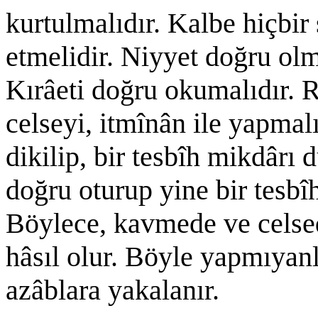
kurtulmalıdır. Kalbe hiçbir
etmelidir. Niyyet doğru olm
Kırâeti doğru okumalıdır. 
celseyi, itmînân ile yapmal
dikilip, bir tesbîh mikdârı 
doğru oturup yine bir tesbî
Böylece, kavmede ve celsed
hâsıl olur. Böyle yapmıyanl
azâblara yakalanır.