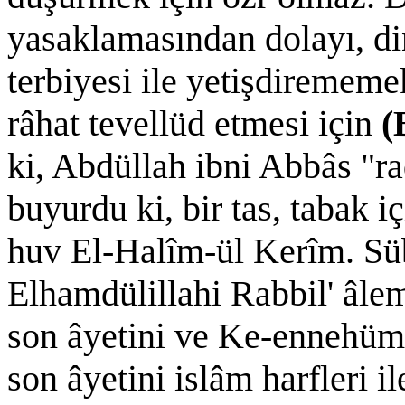
yasaklamasından dolayı, di
terbiyesi ile yetişdiremem
râhat tevellüd etmesi için
(
ki, Abdüllah ibni Abbâs "r
buyurdu ki, bir tas, tabak iç
huv El-Halîm-ül Kerîm. Süb
Elhamdülillahi Rabbil' âlem
son âyetini ve Ke-ennehüm'
son âyetini islâm harfleri il