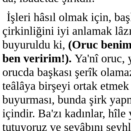
İşleri hâsıl olmak için, b
çirkinliğini iyi anlamak lâ
buyuruldu ki,
(Oruc benim 
ben veririm!).
Ya'nî oruc, 
orucda başkası şerîk olamaz
teâlâya birşeyi ortak etmek 
buyurması, bunda şirk yap
içindir. Ba'zı kadınlar, hîle
tutuyoruz ve sevâbını şeyh