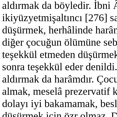
aldırmak da böyledir. İbni Â
ikiyüzyetmişaltıncı [276] s
düşürmek, herhâlinde harâ
diğer çocuğun ölümüne sebe
teşekkül etmeden düşürmek 
sonra teşekkül eder denildi
aldırmak da harâmdır. Çoc
almak, meselâ prezervatif 
dolayı iyi bakamamak, be
düşürmek için özr olmaz. 