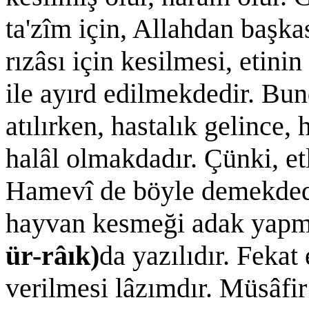
ta'zîm için, Allahdan başka
rızâsı için kesilmesi, etini
ile ayırd edilmekdedir. Bun
atılırken, hastalık gelince
halâl olmakdadır. Çünki, etl
Hamevî de böyle demekdedir
hayvan kesmeği adak yapm
ür-râık)
da yazılıdır. Fekat 
verilmesi lâzımdır. Müsâfir