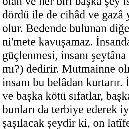
olan ve her biri başka şey 
dördü ile de cihâd ve gazâ
olur. Bedende bulunan diğe
ni'mete kavuşamaz. İnsanda
güçlenmesi, insanı şeytâna 
mı?) dedirir. Mutmainne ol
insanı bu belâdan kurtarır.
ve başka kötü sıfatlar, baş
bunları da terbiye ederek iy
şaşılacak şeydir ki, on latî