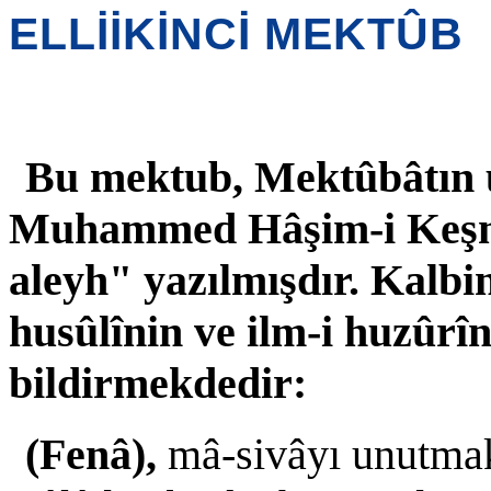
ELLİİKİNCİ MEKTÛB
Bu mektub, Mektûbâtın ü
Muhammed Hâşim-i Keşmî
aleyh" yazılmışdır. Kalbin
husûlînin ve ilm-i huzûrî
bildirmekdedir:
(Fenâ),
mâ-sivâyı unutma