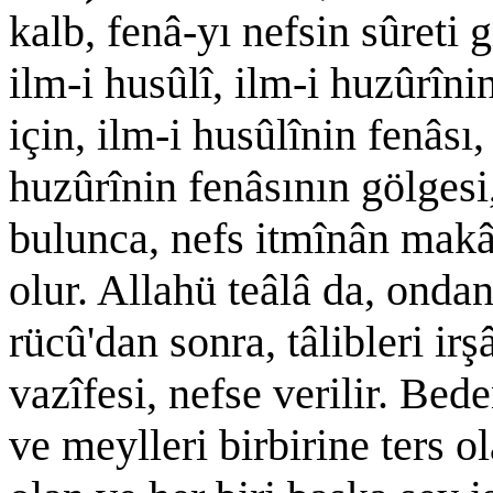
kalb, fenâ-yı nefsin sûreti g
ilm-i husûlî, ilm-i huzûrîn
için, ilm-i husûlînin fenâsı,
huzûrînin fenâsının gölgesi,
bulunca, nefs itmînân makâm
olur. Allahü teâlâ da, onda
rücû'dan sonra, tâlibleri i
vazîfesi, nefse verilir. Bed
ve meylleri birbirine ters o