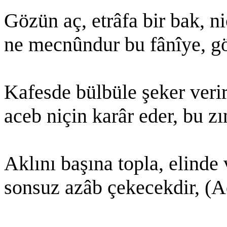
Gözün aç, etrâfa bir bak, ni
ne mecnûndur bu fânîye, gö
Kafesde bülbüle şeker verir
aceb niçin karâr eder, bu z
Aklını başına topla, elinde v
sonsuz azâb çekecekdir, (A