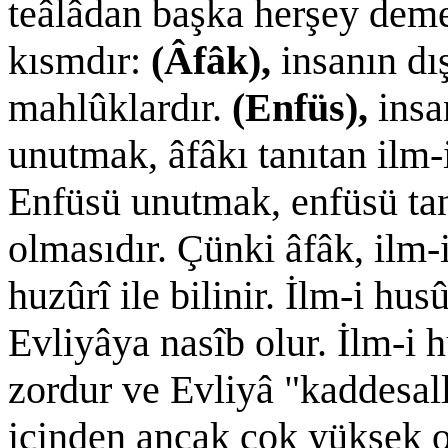
teâlâdan başka herşey deme
kısmdır:
(Âfâk),
insanın dı
mahlûklardır.
(Enfüs),
insa
unutmak, âfâkı tanıtan ilm-
Enfüsü unutmak, enfüsü tan
olmasıdır. Çünki âfâk, ilm-i 
huzûrî ile bilinir. İlm-i hu
Evliyâya nasîb olur. İlm-i 
zordur ve Evliyâ "kaddesal
içinden ancak çok yüksek ol