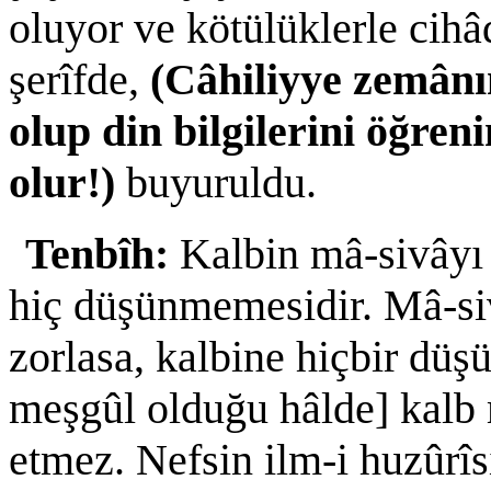
oluyor ve kötülüklerle cihâd
şerîfde,
(Câhiliyye zemânı
olup din bilgilerini öğreni
olur!)
buyuruldu.
Tenbîh:
Kalbin mâ-sivâyı
hiç düşünmemesidir. Mâ-si
zorlasa, kalbine hiçbir düş
meşgûl olduğu hâlde] kalb 
etmez. Nefsin ilm-i huzûrî