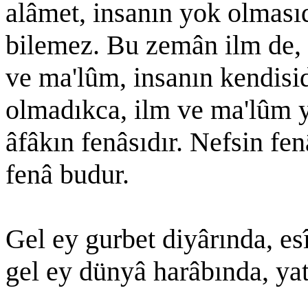
alâmet, insanın yok olmasıdı
bilemez. Bu zemân ilm de, 
ve ma'lûm, insanın kendisid
olmadıkca, ilm ve ma'lûm y
âfâkın fenâsıdır. Nefsin fen
fenâ budur.
Gel ey gurbet diyârında, es
gel ey dünyâ harâbında, yat