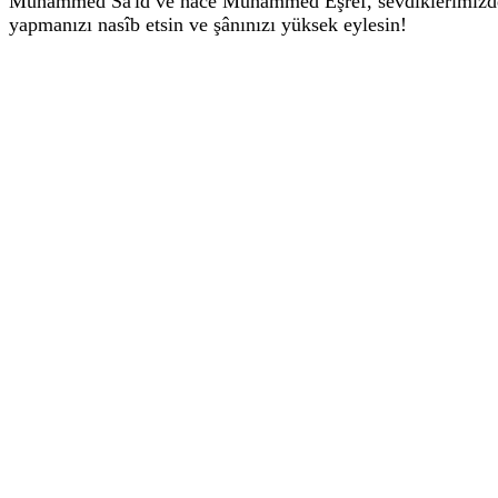
Muhammed Sa'îd ve hâce Muhammed Eşref, sevdiklerimizden ve
yapmanızı nasîb etsin ve şânınızı yüksek eylesin!