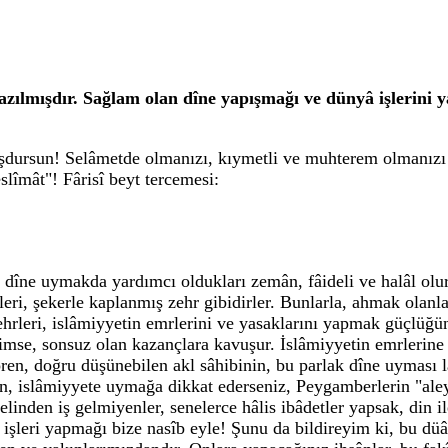
zılmışdır. Sağlam olan dîne yapışmağı ve dünyâ işlerini y
şdursun! Selâmetde olmanızı, kıymetli ve muhterem olmanızı
lîmât"! Fârisî beyt tercemesi:
ak dîne uymakda yardımcı oldukları zemân, fâideli ve halâl olu
i, şekerle kaplanmış zehr gibidirler. Bunlarla, ahmak olanlar 
zehrleri, islâmiyyetin emrlerini ve yasaklarını yapmak güçlüğü
imse, sonsuz olan kazançlara kavuşur. İslâmiyyetin emrlerine 
ren, doğru düşünebilen akl sâhibinin, bu parlak dîne uyması lâ
en, islâmiyyete uymağa dikkat ederseniz, Peygamberlerin "ale
linden iş gelmiyenler, senelerce hâlis ibâdetler yapsak, din i
şleri yapmağı bize nasîb eyle! Şunu da bildireyim ki, bu düâc