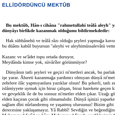
ELLİDÖRDÜNCÜ MEKTÛB
Bu mektûb, Hân-ı cihâna "rahmetullahi teâlâ aleyh" ya
dünyâyı birlikde kazanmak olduğunu bildirmekdedir:
Hak sübhânehü ve teâlâ râzı olduğu şeyleri yapmağa kavu
bu düâmı kabûl buyursun "aleyhi ve aleyhimüssalevâtü vettes
Kazanc ve se'âdet topu ortada duruyor,
Meydânda kimse yok, süvârîler görünmüyor?
Dünyânın tatlı şeyleri ve geçici ni'metleri ancak, bu parl
işe yarar. Âhıreti kazanmağa yardımcı olmıyan dünyâ ni'metler
zehrlere ilâc yapmıyanlara yazıklar olsun! Bu şekerli, tatlı 
islâmiyyete uymak için biraz çalışan, biraz harekete geçen k
ve gevşeklik ile de bu sonsuz ni'metler elden çıkar. Uzağı gö
elden kaçıran çocuk gibi olmamalıdır. Dünyâ işinizi yapark
sağlam dîni nûrlandırmış ve yaşatmış olursunuz! Bizim gibi e
derecesine yaklaşamayız. Yâ Rabbî! Sevdiğin ve beğendiğin i