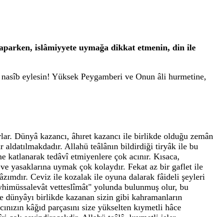
aparken, islâmiyyete uymağa dikkat etmenin, din ile
 nasîb eylesin! Yüksek Peygamberi ve Onun âli hurmetine,
rlar. Dünyâ kazancı, âhıret kazancı ile birlikde olduğu zemân
aldatılmakdadır. Allahü teâlânın bildirdiği tiryâk ile bu
ne katlanarak tedâvî etmiyenlere çok acınır. Kısaca,
ve yasaklarına uymak çok kolaydır. Fekat az bir gaflet ile
zımdır. Ceviz ile kozalak ile oyuna dalarak fâideli şeyleri
yhimüssalevât vetteslîmât" yolunda bulunmuş olur, bu
le dünyâyı birlikde kazanan sizin gibi kahramanların
ınızın kâğıd parçasını size yükselten kıymetli hâce