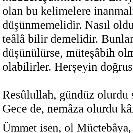
olan bu kelimelere inanmalı
düşünmemelidir. Nasıl oldu
teâlâ bilir demelidir. Bunla
düşünülürse, müteşâbih ol
olabilirler. Herşeyin doğrus
Resûlullah, gündüz olurdu 
Gece de, nemâza olurdu kâ
Ümmet isen, ol Müctebâya,