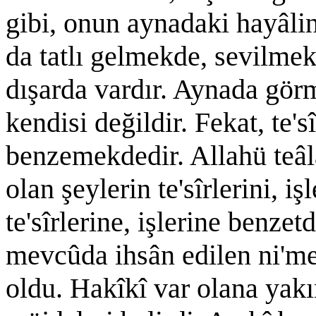
gibi, onun aynadaki hayâl
da tatlı gelmekde, sevilmek
dışarda vardır. Aynada gör
kendisi değildir. Fekat, te'sî
benzemekdedir. Allahü teâl
olan şeylerin te'sîrlerini, i
te'sîrlerine, işlerine benze
mevcûda ihsân edilen ni'm
oldu. Hakîkî var olana yak