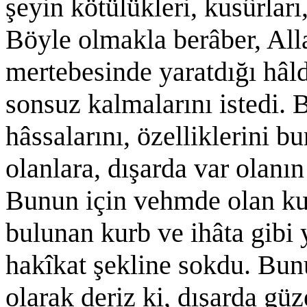
şeyin kötülükleri, kusûrları
Böyle olmakla berâber, All
mertebesinde yaratdığı hâld
sonsuz kalmalarını istedi. 
hâssalarını, özelliklerini 
olanlara, dışarda var olanın 
Bunun için vehmde olan kurb
bulunan kurb ve ihâta gibi 
hakîkat şekline sokdu. Bunu
olarak deriz ki, dışarda güz