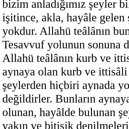
bizim anladığımız şeyler bi
işitince, akla, hayâle gelen
yokdur. Allahü teâlânın bunla
Tesavvuf yolunun sonuna do
Allahü teâlânın kurb ve itti
aynaya olan kurb ve ittisâl
şeylerden hiçbiri aynada y
değildirler. Bunların aynaya
olunan, hayâlde bulunan şey
yakın ve bitişik denilmeleri