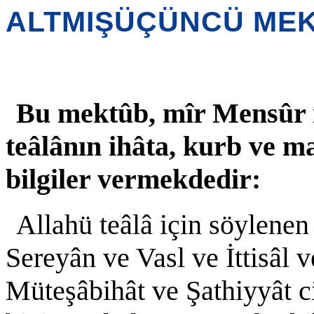
ALTMIŞÜÇÜNCÜ ME
Bu mektûb, mîr Mensûr i
teâlânın ihâta, kurb ve ma
bilgiler vermekdedir:
Allahü teâlâ için söylenen
Sereyân ve Vasl ve İttisâl v
Müteşâbihât ve Şathiyyât ci