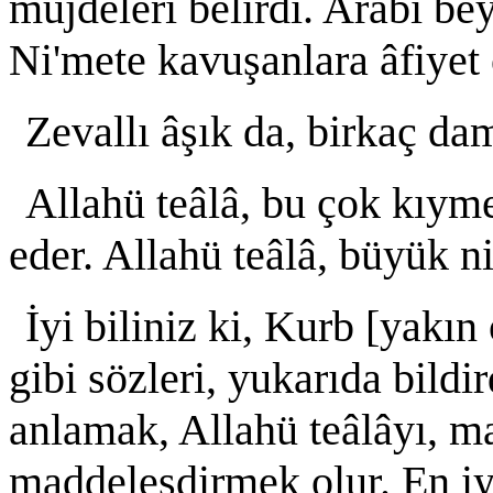
müjdeleri belirdi. Arabî be
Ni'mete kavuşanlara âfiyet 
Zevallı âşık da, birkaç da
Allahü teâlâ, bu çok kıymet
eder. Allahü teâlâ, büyük ni
İyi biliniz ki, Kurb [yakı
gibi sözleri, yukarıda bild
anlamak, Allahü teâlâyı, m
maddeleşdirmek olur. En iyi