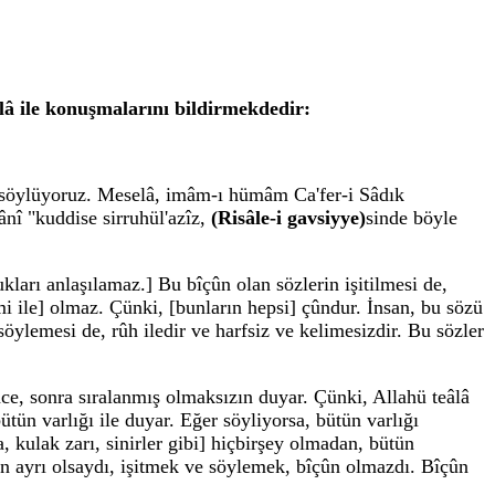
â ile konuşmalarını bildirmekdedir:
ya söylüyoruz. Meselâ, imâm-ı hümâm Ca'fer-i Sâdık
ânî "kuddise sirruhül'azîz,
(Risâle-i gavsiyye)
sinde böyle
ukları anlaşılamaz.] Bu bîçûn olan sözlerin işitilmesi de,
emi ile] olmaz. Çünki, [bunların hepsi] çûndur. İnsan, bu sözü
söylemesi de, rûh iledir ve harfsiz ve kelimesizdir. Bu sözler
ce, sonra sıralanmış olmaksızın duyar. Çünki, Allahü teâlâ
tün varlığı ile duyar. Eğer söyliyorsa, bütün varlığı
, kulak zarı, sinirler gibi] hiçbirşey olmadan, bütün
dan ayrı olsaydı, işitmek ve söylemek, bîçûn olmazdı. Bîçûn