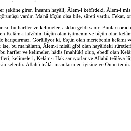
er şekline girer. İnsanın hayâli, Âlem-i kebîrdeki, Âlem-i mis
 görünüşü vardır. Ma'nâ bîçûn olsa bile, sûreti vardır. Fekat, o
unca, bu harfler ve kelimeler, asldan geldi sanır. Bunları orad
ilen Kelâm-ı lafzînin, bîçûn olan işitmenin ve bîçûn olan kelâ
 ile karışdırmaz. Görülüyor ki, bîçûn olan mertebenin kelâmı v
ise, bu ma'nâların, Âlem-i misâl gibi olan hayâldeki sûretlerid
, bu harfler ve kelimeler, hâdis [mahlûk] olup, ebedî olan Kelâ
harfleri, kelimeleri, Kelâm-ı Hak sanıyorlar ve Allahü teâlâya l
uk kimselerdir. Allahü teâlâ, insanların en iyisine ve Onun tem