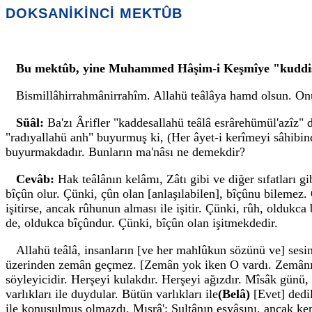
DOKSANİKİNCİ MEKTÛB
Bu mektûb, yine Muhammed Hâşim-i Keşmîye "kuddise s
Bismillâhirrahmânirrahîm. Allahü teâlâya hamd olsun. Onu
Süâl:
Ba'zı Ârifler "kaddesallahü teâlâ esrârehümül'azîz"
"radıyallahü anh" buyurmuş ki, (Her âyet-i kerîmeyi sâhibin
buyurmakdadır. Bunların ma'nâsı ne demekdir?
Cevâb:
Hak teâlânın kelâmı, Zâtı gibi ve diğer sıfatları g
bîçûn olur. Çünki, çûn olan [anlaşılabilen], bîçûnu bilemez. 
işitirse, ancak rûhunun alması ile işitir. Çünki, rûh, oldukc
de, oldukca bîçûndur. Çünki, bîçûn olan işitmekdedir.
Allahü teâlâ, insanların [ve her mahlûkun sözünü ve] sesi
üzerinden zemân geçmez. [Zemân yok iken O vardı. Zemânı sonr
söyleyicidir. Herşeyi kulakdır. Herşeyi ağızdır. Mîsâk günü, ç
varlıkları ile duydular. Bütün varlıkları ile
(Belâ)
[Evet] dedi
ile konuşulmuş olmazdı. Mısrâ': Sultânın eşyâsını, ancak ken