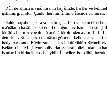
Rûh ile alınan ma'nâ, insanın hayâlinde, harfler ve kelimel
işitilmiş gibi olur. Çünki, her ma'nânın, o âlemde bir sûreti,
Sâlik, hayâlinde, sıraya dizilmiş harfleri ve kelimeleri bul
ma'nâların hayâldeki sûretleri olduğunu ve işitmenin ve işit
bir ârif, her mertebenin hükmünü birbirinden ayırır. Birbiri
demekdir. Rûha gelen ma'nâları gösteren kelimeler ve harfler 
işitiyoruz sandı. Böyle zan edenler, iki dürlüdür: Birincileri
Kelâm-ı ilâhîyi işitiyoruz diyorlar ve sıralı, dizili olan bu 
Bunlardan birincileri dahâ iyidir. İkincileri ise, câhil, boz