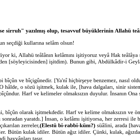
irruh" yazılmış olup, tesavvuf büyüklerinin Allahü teâl
n seçdiği kullarına selâm olsun!
 diyor ki, Allahü teâlânın kelâmını işitiyoruz veyâ Hak teâlâ
den [söyleyicisinden] işitdim). Bunun gibi, Abdülkâdir-i Geyl
ibi bîçûn ve bîçigûnedir. [Ya'nî hiçbirşeye benzemez, nasıl old
O hâlde, o sözü işitmek, kulak ile, [hava dalgaları, sinir sist
a bîçûndur. Harf ve kelimeler olmaksızın duyulur. İnsanın Ona 
ni, bîçûn olarak işitmekdedir. Harf ve kelime olmaksızın ve ön
adan yaratdı.] İnsan, o kelâmı işitiyorsa, her zerresi ile bü
ıkarılan zerreler,
(Elestü bi-rabbi-küm?)
süâlini, arada [hava
ler. Bütün kulak idiler. Bütün ağız idiler. Çünki, kulak, ağız
di hayvânları taşır.