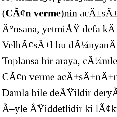
(
C
Ã¢n verme
)nin acÄ±sÄ±
Ä°nsana, yetmiÅŸ defa k
VelhÃ¢sÄ±l bu dÃ¼nyanÄ±
Toplansa bir araya, cÃ¼mle
CÃ¢n verme acÄ±sÄ±nÄ±n y
Damla bile deÄŸildir deryÃ
Ã–yle ÅŸiddetlidir ki lÃ¢k