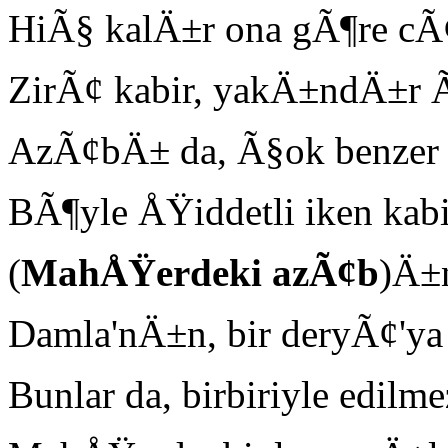
HiÃ§ kalÄ±r ona gÃ¶re c
ZirÃ¢ kabir, yakÄ±ndÄ±r 
AzÃ¢bÄ± da, Ã§ok benzer
BÃ¶yle ÅŸiddetli iken ka
(
MahÅŸerdeki az
Ã¢b
)Ä±
Damla'nÄ±n, bir deryÃ¢'ya 
Bunlar da, birbiriyle edil