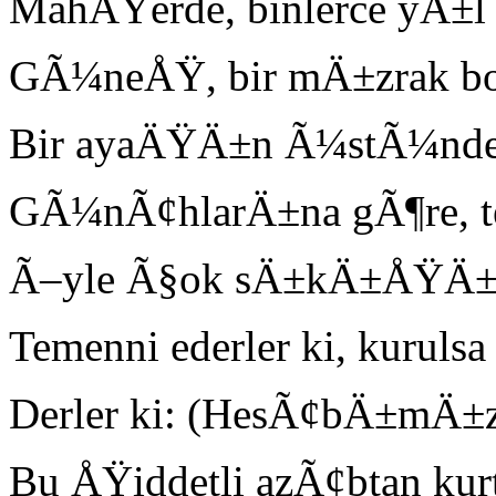
MahÅŸerde, binlerce yÄ±l 
GÃ¼neÅŸ, bir mÄ±zrak bo
Bir ayaÄŸÄ±n Ã¼stÃ¼nde, 
GÃ¼nÃ¢hlarÄ±na gÃ¶re, te
Ã–yle Ã§ok sÄ±kÄ±ÅŸÄ±r k
Temenni ederler ki, kurul
Derler ki: (HesÃ¢bÄ±mÄ±z
Bu ÅŸiddetli azÃ¢btan kur