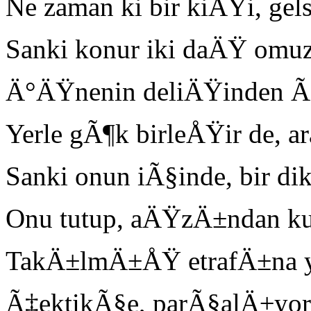
Ne zaman ki bir kiÅŸi, ge
Sanki konur iki daÄŸ omu
Ä°ÄŸnenin deliÄŸinden Ã
Yerle gÃ¶k birleÅŸir de, a
Sanki onun iÃ§inde, bir di
Onu tutup, aÄŸzÄ±ndan kuv
TakÄ±lmÄ±ÅŸ etrafÄ±na yÃ
Ã‡ektikÃ§e, parÃ§alÄ±yor