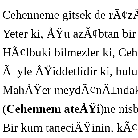
Cehenneme gitsek de rÃ¢z
Yeter ki, ÅŸu azÃ¢btan bir
HÃ¢lbuki bilmezler ki, Ce
Ã–yle ÅŸiddetlidir ki, bul
MahÅŸer meydÃ¢nÄ±ndaki
(
Cehennem ateÅŸi
)ne nis
Bir kum taneciÄŸinin, kÃ¢'