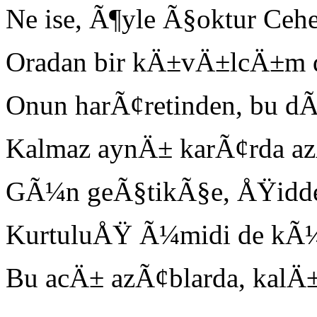
Ne ise, Ã¶yle Ã§oktur Ceh
Oradan bir kÄ±vÄ±lcÄ±m 
Onun harÃ¢retinden, bu dÃ¼
Kalmaz aynÄ± karÃ¢rda a
GÃ¼n geÃ§tikÃ§e, ÅŸiddeti
KurtuluÅŸ Ã¼midi de kÃ¼f
Bu acÄ± azÃ¢blarda, kalÄ±rl