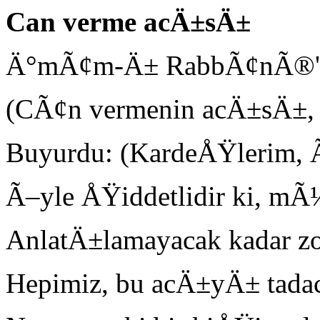
Can verme acÄ±sÄ±
Ä°mÃ¢m-Ä± RabbÃ¢nÃ®'ye 
(CÃ¢n vermenin acÄ±sÄ±, n
Buyurdu: (KardeÅŸlerim,
Ã–yle ÅŸiddetlidir ki, mÃ
AnlatÄ±lamayacak kadar z
Hepimiz, bu acÄ±yÄ± tada