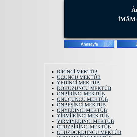
Âr
İMÂM-
BİRİNCİ MEKTÛB
ÜÇÜNCÜ MEKTÛB
YEDİNCİ MEKTÛB
DOKUZUNCU MEKTÛB
ONBİRİNCİ MEKTÛB
ONÜÇÜNCÜ MEKTÛB
ONBEŞİNCİ MEKTÛB
ONYEDİNCİ MEKTÛB
YİRMİİKİNCİ MEKTÛB
YİRMİYEDİNCİ MEKTÛB
OTUZBİRİNCİ MEKTÛB
OTUZDÖRDÜNCÜ MEKTÛB