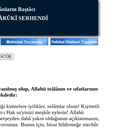
mânların Baştâcı
FÂRÛKÎ SERHENDÎ