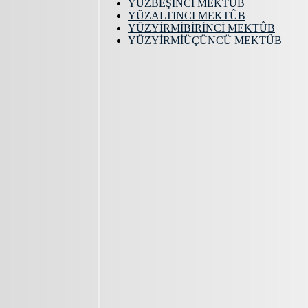
YÜZBEŞİNCİ MEKTÛB
YÜZALTINCI MEKTÛB
YÜZYİRMİBİRİNCİ MEKTÛB
YÜZYİRMİÜÇÜNCÜ MEKTÛB