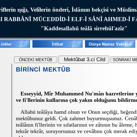
iflerin ışığı, Velîlerin önderi, İslâmın bekçisi ve Müsli
I RABBÂNÎ MÜCEDDİD-İ ELF-İ SÂNÎ AHMED-İ 
"Kaddesallahü teâlâ sirrehül'azîz"